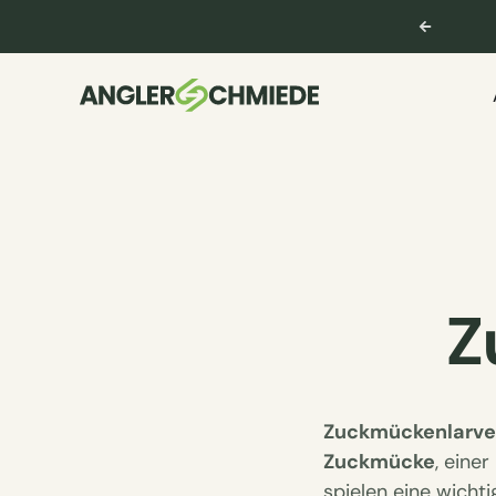
ng & Support
service@anglerschmiede.de
Z
Zuckmückenlarv
Zuckmücke
, eine
spielen eine wicht