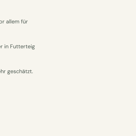
r allem für
 in Futterteig
ehr geschätzt.