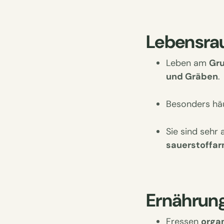
Lebensra
Leben am
Gr
und Gräben
.
Besonders häu
Sie sind sehr
sauerstoffa
Ernährung
Fressen
orga