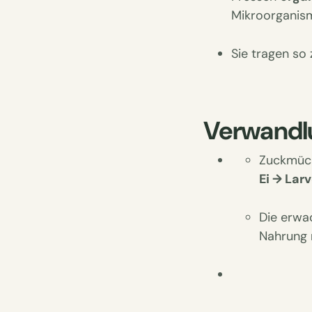
Mikroorganis
Sie tragen so
Verwandl
Zuckmück
Ei → La
Die erwa
Nahrung 