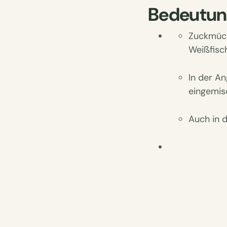
Bedeutung
Zuckmück
Weißfisch
In der An
eingemis
Auch in 