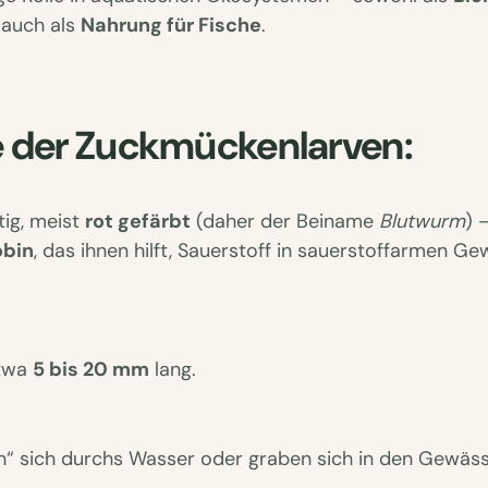
 auch als
Nahrung für Fische
.
 der Zuckmückenlarven:
ig, meist
rot gefärbt
(daher der Beiname
Blutwurm
) 
bin
, das ihnen hilft, Sauerstoff in sauerstoffarmen G
etwa
5 bis 20 mm
lang.
ln“ sich durchs Wasser oder graben sich in den Gewäs