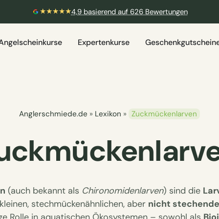
★★★★★
4,9 basierend auf 626 Bewertungen
Angelscheinkurse
Expertenkurse
Geschenkgutschein
Anglerschmiede.de
»
Lexikon
»
Zuckmückenlarven
uckmückenlarv
en
(auch bekannt als
Chironomidenlarven
) sind die
Lar
r kleinen, stechmückenähnlichen, aber
nicht stechend
ige Rolle in aquatischen Ökosystemen – sowohl als
Bio