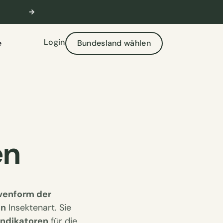
🎣 Aktuelle Prüfungstermine verfügbar
W
Login
e
Bundesland wählen
en
venform der
en
Insektenart. Sie
indikatoren
für die