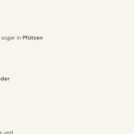
 sogar in
Pfützen
oder
us und