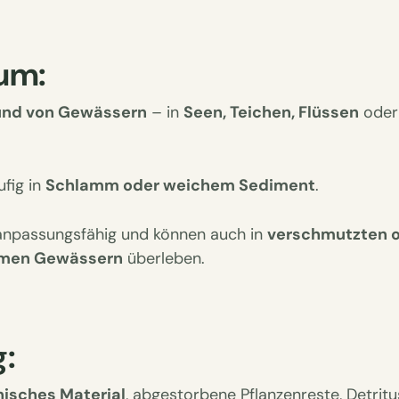
um:
und von Gewässern
– in
Seen, Teichen, Flüssen
oder
fig in
Schlamm oder weichem Sediment
.
 anpassungsfähig und können auch in
verschmutzten 
rmen Gewässern
überleben.
:
nisches Material
, abgestorbene Pflanzenreste, Detrit