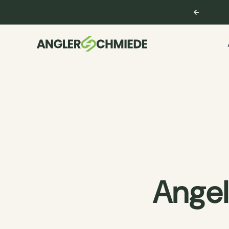
ng & Support
service@anglerschmiede.de
Angel