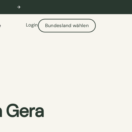
🎣 Aktuelle Prüfungstermine verfügbar
W
Login
e
Bundesland wählen
n Gera