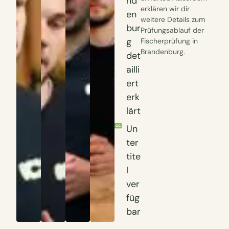
nd
erklären wir dir
en
weitere Details zum
bur
Prüfungsablauf der
g
Fischerprüfung in
Brandenburg.
det
ailli
ert
erk
lärt
Un
ter
tite
l
ver
füg
bar