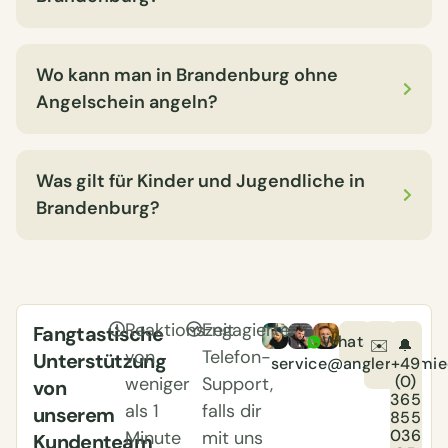
Wo kann man in Brandenburg ohne
Angelschein angeln?
Was gilt für Kinder und Jugendliche in
Brandenburg?
Reaktionszeit
Engagierter
Fangtastische
WhatsApp
✉️
🔔
von
Telefon-
Unterstützung
service@anglerschmie
+49
(0)
weniger
Support,
von
365
als 1
falls dir
unserem
855
036
Minute
mit uns
Kundenteam