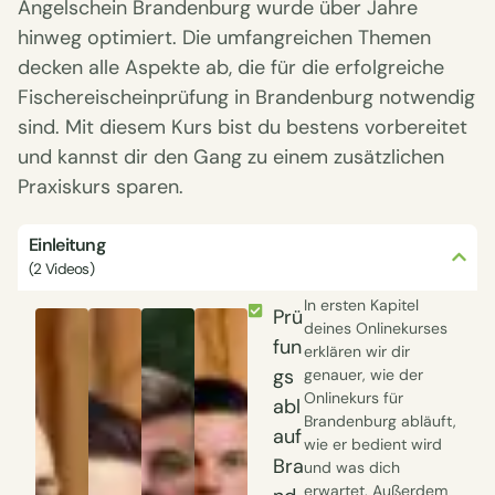
Angelschein Brandenburg wurde über Jahre
hinweg optimiert. Die umfangreichen Themen
decken alle Aspekte ab, die für die erfolgreiche
Fischereischeinprüfung in Brandenburg notwendig
sind. Mit diesem Kurs bist du bestens vorbereitet
und kannst dir den Gang zu einem zusätzlichen
Praxiskurs sparen.
Einleitung
(2 Videos)
In ersten Kapitel
Prü
deines Onlinekurses
fun
erklären wir dir
gs
genauer, wie der
Onlinekurs für
abl
Brandenburg abläuft,
auf
wie er bedient wird
Bra
und was dich
erwartet. Außerdem