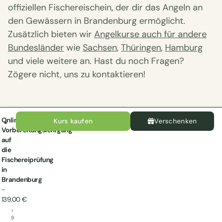
offiziellen Fischereischein, der dir das Angeln an
den Gewässern in Brandenburg ermöglicht.
Zusätzlich bieten wir
Angelkurse auch für andere
Bundesländer
wie
Sachsen
,
Thüringen
,
Hamburg
und viele weitere an. Hast du noch Fragen?
Zögere nicht, uns zu kontaktieren!
Online-
Kurs kaufen
Verschenken
Vorbereitungslehrgang
auf
die
Fischereiprüfung
in
Brandenburg
-
139,00 €
>
9