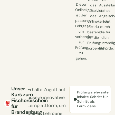
Dieser
das
Ausstellu
Onlinekurs
Absolvieren
deines
ist der
des
Angelsch
passende
Onlinekurses
erfolgt
Lehrgang,
bist du
durch
um
bestens
die für
vorbereitet
auf die
dich
zur
Prüfung
zuständi
Prüfung
vorbereitet.
Behörde.
zu
gehen.
Unser
Erhalte Zugriff auf
Prüfungsrelevante
Kurs zum
unsere innovative
Inhalte Schritt für
Fischereischein
Schritt als
Lernplattform, um
für
Lernvideos
Brandenburg
deinen Lehrgang