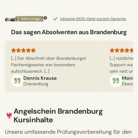
Inklusive 100%-Geld-zurück-Garantie
99% Erfolgsquote
Das sagen Absolventen aus Brandenburg
[…] sehr benutzerfreundlich und die Module
[…] Der Abschnitt über Brandenburger
[…] beeindruck
[…] nützliche 
waren perfekt für Selbstlerner wie mich
Fischereigesetze war besonders
Themen behan
Support war 
angepasst.
aufschlussreich. […]
überwältigend 
sehr nett und h
Ralf Becker
Dennis Krause
Claudi
Monik
Potsdam
Oranienburg
Cottbus
Eberswa
Angelschein Brandenburg
Kursinhalte
Unsere umfassende Prüfungsvorbereitung für den