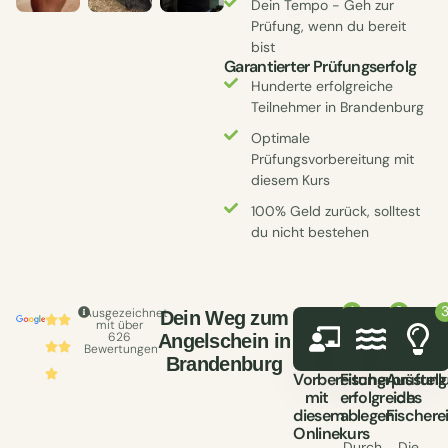
Dein Tempo - Geh zur
Prüfung, wenn du bereit
bist
Garantierter Prüfungserfolg
Hunderte erfolgreiche
Teilnehmer in Brandenburg
Optimale
Prüfungsvorbereitung mit
diesem Kurs
100% Geld zurück, solltest
du nicht bestehen
Ausgezeichnet
Dein Weg zum
mit über
626
Angelschein in
Bewertungen
Brandenburg
Vorbereitung
Fischerprüfung
Ausstell
mit
erfolgreich
des
diesem
ablegen
Fischere
Onlinekurs
Durch
Die