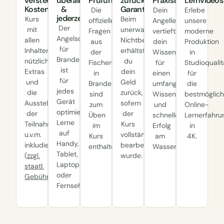
versteckten
überall
Prüfungsfragen
zurück-
Praxistipps
Lernvideos
Kosten
&
Garantie
Die
Dein
Erlebe
jederzeit
Kurs
Beim
offiziellen
Angellehrer
unsere
Der
mit
unerwarteten
Fragen
vertieft
moderne
Angelscheinkurs
allen
Nichtbestehen
aus
dein
Produktion
für
Inhalten,
erhältst
der
Wissen,
in
Brandenburg
nützliche
du
Fischereischeinprüfung
für
Studioqualit
ist
Extras
dein
in
einen
für
für
und
Geld
Brandenburg
umfangreicheren
die
jedes
die
zurück,
sind
Wissensschatz
bestmöglic
Gerät
Ausstellung
sofern
zum
und
Online-
optimiert:
der
der
Üben
schnelleren
Lernerfahru
Lerne
Teilnahmebestätigung
Kurs
im
Erfolg
in
auf
u.v.m.
vollständig
Kurs
am
4K.
Handy,
inkludiert.
bearbeitet
enthalten.
Wasser.
Tablet,
(
zzgl.
wurde.
Laptop
staatl.
oder
Gebühren
)
Fernseher.