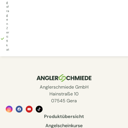
g
sf
ra
g
e
n
Z
er
ti
fi
k
at
Anglerschmiede GmbH
Hainstraße 10
07545 Gera
Produktübersicht
Angelscheinkurse