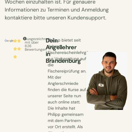
Wochen einzuhalten ist. Für genauere
Informationen zu Terminen und Anmeldung
kontaktiere bitte unseren Kundensupport.
Ausgezeichnet
Dein
Philipp bietet seit
mit über
Angellehrer
626
Jahren
Bewertungen
Fischereischeinlehrgänge
in
zur Vorbereitung auf
Brandenburg
die
Fischereiprüfung an.
Mit der
Anglerschmiede
finden die Kurse auf
unserer Seite nun
auch online statt.
Die Inhalte hat
Philipp gemeinsam
mit dem Partnern
vor Ort erstellt. Als