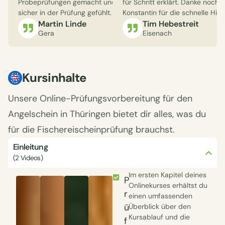
Probeprüfungen gemacht und dadurch
für Schritt erklärt. Danke nochm
gut aufbereite
sicher in der Prüfung gefühlt.
Konstantin für die schnelle Hilfe.
Weiter so!
Martin Linde
Tim Hebestreit
Sandro
Gera
Eisenach
Erfurt
Kursinhalte
Unsere Online-Prüfungsvorbereitung für den
Angelschein in Thüringen bietet dir alles, was du
für die Fischereischeinprüfung brauchst.
Einleitung
(2 Videos)
Im ersten Kapitel deines
P
Onlinekurses erhältst du
r
einen umfassenden
ü
Überblick über den
Kursablauf und die
f