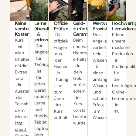
Keine
Lerne
Offizielle
Geld-
Wertvolle
Hochwerti
versteckten
überall
Prüfungsfragen
zurück-
Praxistipps
Lernvideos
Kosten
&
Garantie
Die
Dein
Erlebe
jederzeit
Kurs
Beim
offiziellen
Angellehrer
unsere
Der
mit
unerwarteten
Fragen
vertieft
moderne
Angelscheinkurs
allen
Nichtbestehen
aus
dein
Produktion
für
Inhalten,
erhältst
der
Wissen,
in
Thüringen
nützliche
du
Fischereischeinprüfung
für
Studioqualit
ist
Extras
dein
in
einen
für
für
und
Geld
Thüringen
umfangreicheren
die
jedes
die
zurück,
sind
Wissensschatz
bestmöglic
Gerät
Ausstellung
sofern
zum
und
Online-
optimiert:
der
der
Üben
schnelleren
Lernerfahru
Lerne
Teilnahmebestätigung
Kurs
im
Erfolg
in
auf
u.v.m.
vollständig
Kurs
am
4K.
Handy,
inkludiert.
bearbeitet
enthalten.
Wasser.
Tablet,
(
zzgl.
wurde.
Laptop
staatl.
oder
Gebühren
)