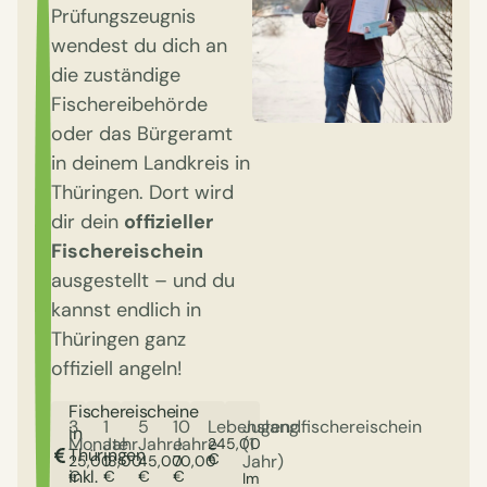
Prüfungszeugnis
wendest du dich an
die zuständige
Fischereibehörde
oder das Bürgeramt
in deinem Landkreis in
Thüringen. Dort wird
dir dein
offizieller
Fischereischein
ausgestellt – und du
kannst endlich in
Thüringen ganz
offiziell angeln!
Fischereischeine
3
1
5
10
Lebenslang
Jugendfischereischein
in
Monate
Jahr
Jahre
Jahre
(1
245,00
Thüringen
€
Jahr)
25,00
18,00
45,00
70,00
inkl.
€
€
€
€
Im