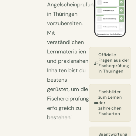
Angelscheinprüfung
in Thüringen
vorzubereiten.
Mit
verständlichen
Lernmaterialien
Offizielle
und praxisnahen
Fragen aus der
Fischerprüfung
Inhalten bist du
in Thüringen
bestens
gerüstet, um die
Fischbilder
zum Lernen
Fischereiprüfung
der
erfolgreich zu
zahlreichen
Fischarten
bestehen!
Beantwortung