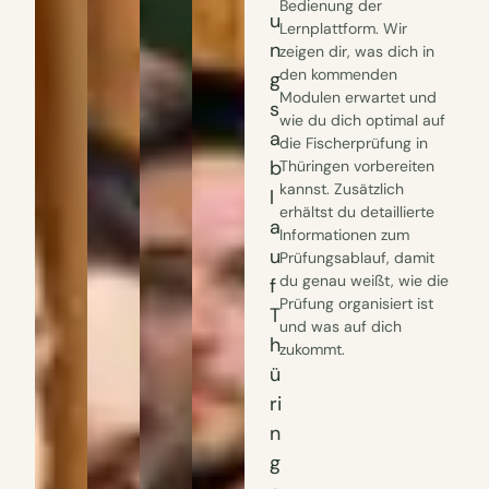
Bedienung der
u
Lernplattform. Wir
n
zeigen dir, was dich in
den kommenden
g
Modulen erwartet und
s
wie du dich optimal auf
a
die Fischerprüfung in
b
Thüringen vorbereiten
kannst. Zusätzlich
l
erhältst du detaillierte
a
Informationen zum
u
Prüfungsablauf, damit
du genau weißt, wie die
f
Prüfung organisiert ist
T
und was auf dich
h
zukommt.
ü
ri
n
g