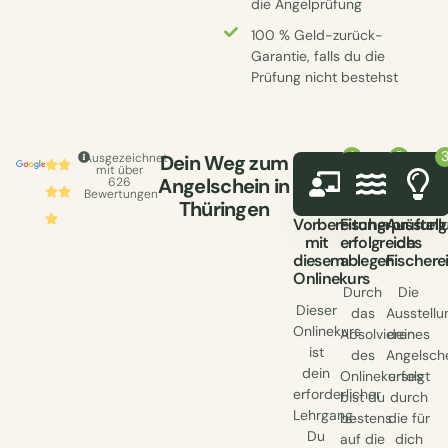
die Angelprüfung
100 % Geld-zurück-
Garantie, falls du die
Prüfung nicht bestehst
Ausgezeichnet
Dein Weg zum
mit über
Angelschein in
626
Bewertungen
Thüringen
Vorbereitung
Fischerprüfung
Ausstell
mit
erfolgreich
des
diesem
ablegen
Fischere
Onlinekurs
Durch
Die
Dieser
das
Ausstellu
Onlinekurs
Absolvieren
deines
ist
des
Angelsch
dein
Onlinekurses
erfolgt
erforderlicher
bist du
durch
Lehrgang.
bestens
die für
Du
auf die
dich