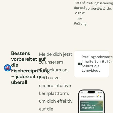
kannst
Prüfung
zuständi
danach
vorbereitet.
Behörde.
direkt
zur
Prüfung.
Bestens
Melde dich jetzt
Prüfungsrelevante
vorbereitet auf
zu unserem
Inhalte Schritt für
die
Schritt als
Onlinekurs an
Fischereiprüfung
Lernvideos
– jederzeit und
und nutze
überall
unsere intuitive
Lernplattform,
um dich effektiv
auf die