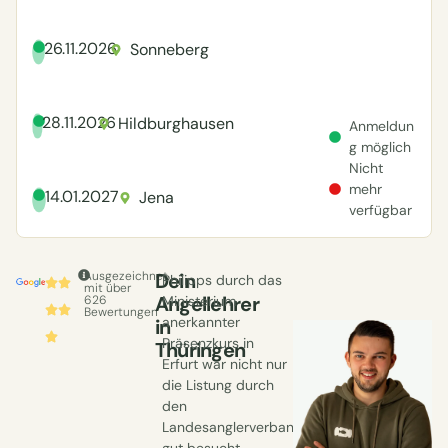
26.11.2026
Sonneberg
28.11.2026
Hildburghausen
Anmeldun
g möglich
Nicht
mehr
14.01.2027
Jena
verfügbar
Ausgezeichnet
Dein
Philipps durch das
mit über
Angellehrer
626
Ministerium
Bewertungen
anerkannter
in
Präsenzkurs in
Thüringen
Erfurt war nicht nur
die Listung durch
den
Landesanglerverband
gut besucht,