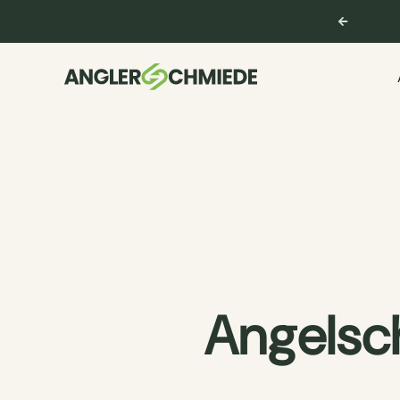
ng & Support
service@anglerschmiede.de
Angelsc