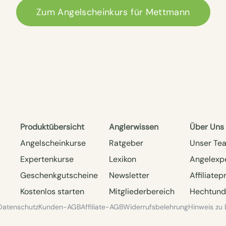
Zum Angelscheinkurs für Mettmann
Produktübersicht
Anglerwissen
Über Uns
Angelscheinkurse
Ratgeber
Unser Te
Expertenkurse
Lexikon
Angelexp
Geschenkgutscheine
Newsletter
Affiliate
Kostenlos starten
Mitgliederbereich
Hechtund
Datenschutz
Kunden-AGB
Affiliate-AGB
Widerrufsbelehrung
Hinweis zu