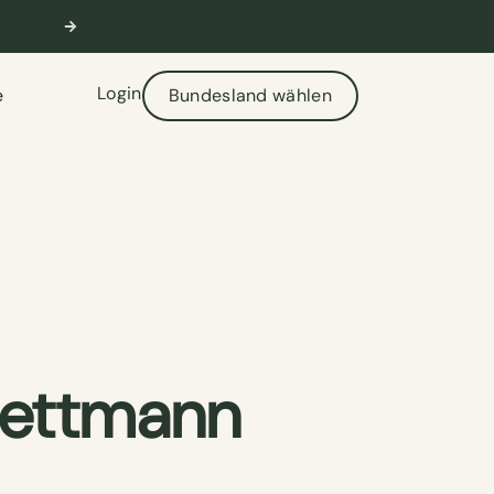
🎣 Aktuelle Prüfungstermine verfügbar
W
Login
e
Bundesland wählen
Mettmann