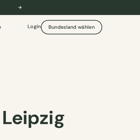
✉️ Kostenlose Beratung & Support
servi
Login
e
Bundesland wählen
Leipzig