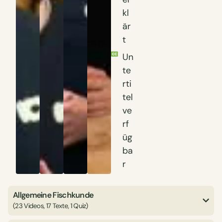
kl
är
t
Un
te
rti
tel
ve
rf
üg
ba
r
Allgemeine Fischkunde
(23 Videos, 17 Texte, 1 Quiz)