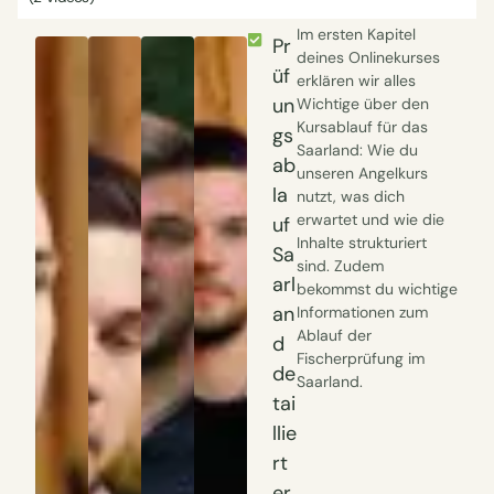
Im ersten Kapitel
Pr
deines Onlinekurses
üf
erklären wir alles
un
Wichtige über den
Kursablauf für das
gs
Saarland: Wie du
ab
unseren Angelkurs
la
nutzt, was dich
erwartet und wie die
uf
Inhalte strukturiert
Sa
sind. Zudem
arl
bekommst du wichtige
an
Informationen zum
Ablauf der
d
Fischerprüfung im
de
Saarland.
tai
llie
rt
er