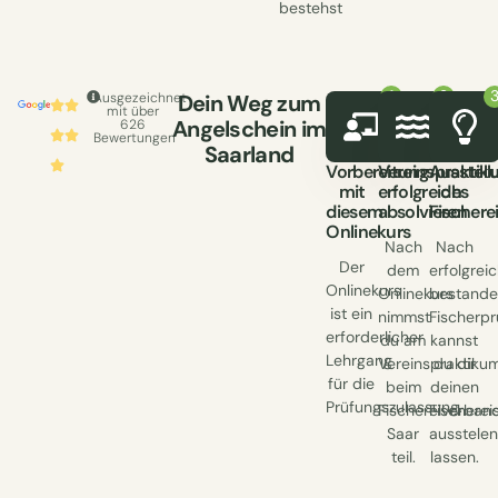
bestehst
Ausgezeichnet
Dein Weg zum
mit über
Angelschein im
626
Bewertungen
Saarland
Vorbereitung
Vereinspraktik
Ausstell
mit
erfolgreich
des
diesem
absolvieren
Fischere
Onlinekurs
Nach
Nach
Der
dem
erfolgrei
Onlinekurs
Onlinekurs
bestande
ist ein
nimmst
Fischerp
erforderlicher
du am
kannst
Lehrgang
Vereinspraktiku
du dir
für die
beim
deinen
Prüfungszulassung.
Fischereiverban
Fischerei
Saar
ausstelen
teil.
lassen.