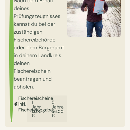
Nach dem Erhalt
deines
Prüfungszeugnisses
kannst du bei der
zuständigen
Fischereibehörde
oder dem Bürgeramt
in deinem Landkreis
deinen
Fischereischein
beantragen und
abholen.
Fischereischeine
1
5
inkl.
Jahr
Jahre
Fischereiabgabe:
13,00
56,00
€
€