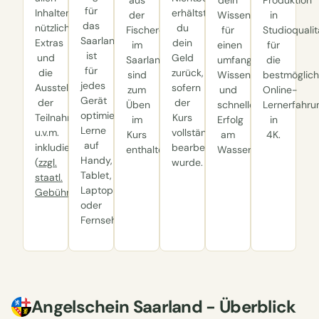
für
Inhalten,
erhältst
der
Wissen,
in
das
nützliche
du
Fischereischeinprüfung
für
Studioqualit
Saarland
Extras
dein
im
einen
für
ist
und
Geld
Saarland
umfangreicheren
die
für
die
zurück,
sind
Wissensschatz
bestmöglic
jedes
Ausstellung
sofern
zum
und
Online-
Gerät
der
der
Üben
schnelleren
Lernerfahru
optimiert:
Teilnahmebestätigung
Kurs
im
Erfolg
in
Lerne
u.v.m.
vollständig
Kurs
am
4K.
auf
inkludiert.
bearbeitet
enthalten.
Wasser.
Handy,
(
zzgl.
wurde.
Tablet,
staatl.
Laptop
Gebühren
)
oder
Fernseher.
Angelschein Saarland - Überblick