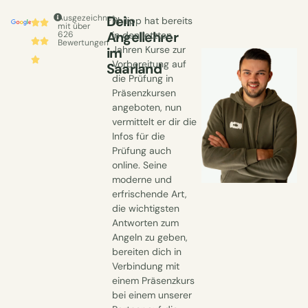
Ausgezeichnet
Dein
Philipp hat bereits
mit über
Angellehrer
626
in den letzten
Bewertungen
Jahren Kurse zur
im
Vorbereitung auf
Saarland
die Prüfung in
Präsenzkursen
angeboten, nun
vermittelt er dir die
Infos für die
Prüfung auch
online. Seine
moderne und
erfrischende Art,
die wichtigsten
Antworten zum
Angeln zu geben,
bereiten dich in
Verbindung mit
einem Präsenzkurs
bei einem unserer