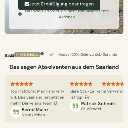
Jetzt Ermäßigung beantragen
Nachweis erforderlich; nicht kombinierbar mit
Aktionen
Inklusive 100%-Geld-zurück-Garantie
99% Erfolgsquote
Das sagen Absolventen aus dem Saarland
Top Plattform. Man kann lernen wann man
Klare Struktur, keine Verwirrung
Super Flexibe
will. Das Saarland hat jetzt einen Angler
lief top! 🎣
Erklärungen s
mehr! Danke ans Team 🙌
Patrick Schmitt
Julia 
St. Wendel
Merzig
Bernd Mainz
Neunkirchen