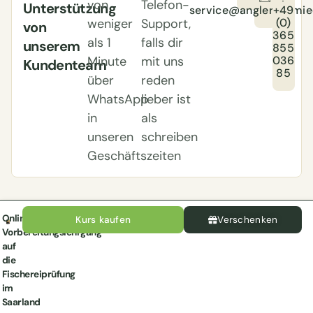
von
Telefon-
Unterstützung
service@anglerschmie
+49
(0)
weniger
Support,
von
365
als 1
falls dir
unserem
855
036
Minute
mit uns
Kundenteam
85
über
reden
WhatsApp
lieber ist
in
als
unseren
schreiben
Geschäftszeiten
Online-
Kurs kaufen
Verschenken
Vorbereitungslehrgang
auf
die
Fischereiprüfung
im
Saarland