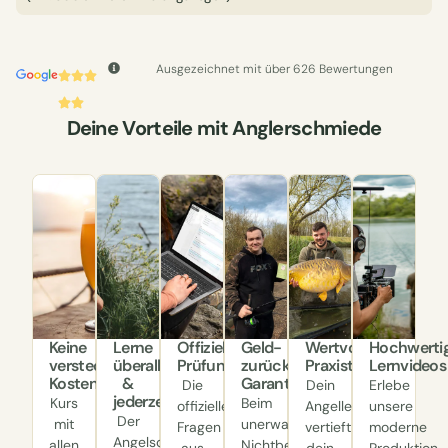
Ausgezeichnet mit über 626 Bewertungen
Deine Vorteile mit Anglerschmiede
Keine
Lerne
Offizielle
Geld-
Wertvolle
Hochwerti
versteckten
überall
Prüfungsfragen
zurück-
Praxistipps
Lernvideos
Kosten
&
Garantie
Die
Dein
Erlebe
jederzeit
Kurs
Beim
offiziellen
Angellehrer
unsere
Der
mit
unerwarteten
Fragen
vertieft
moderne
Angelscheinkurs
allen
Nichtbestehen
aus
dein
Produktion