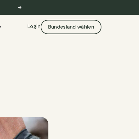
ere Informationen
✉️ Kostenlose Bera
Login
e
Bundesland wählen