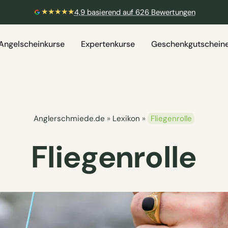
🎣 Aktuelle Prüfungstermine verfügbar
Weit
Angelscheinkurse
Expertenkurse
Geschenkgutschein
Anglerschmiede.de
»
Lexikon
»
Fliegenrolle
Fliegenrolle