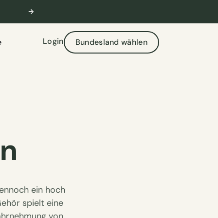
🎣 Aktuelle Prüfungstermine verfügbar
W
Login
e
Bundesland wählen
en
dennoch ein hoch
ehör spielt eine
Wahrnehmung von