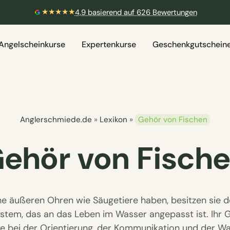
★★★★★
4,9 basierend auf 626 Bewertungen
Angelscheinkurse
Expertenkurse
Geschenkgutschein
Anglerschmiede.de
»
Lexikon
»
Gehör von Fischen
ehör von Fisch
ne äußeren Ohren wie Säugetiere haben, besitzen sie 
stem, das an das Leben im Wasser angepasst ist. Ihr G
le bei der Orientierung, der Kommunikation und der 