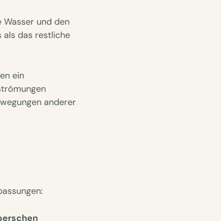
e Wasser und den
als das restliche
en ein
rströmungen
 Bewegungen anderer
npassungen:
erschen