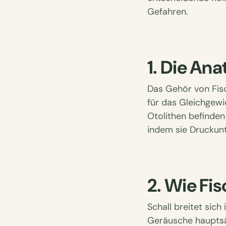
Gefahren.
1. Die An
Das Gehör von Fis
für das Gleichgew
Otolithen befinden 
indem sie Druckun
2. Wie Fi
Schall breitet sic
Geräusche hauptsä