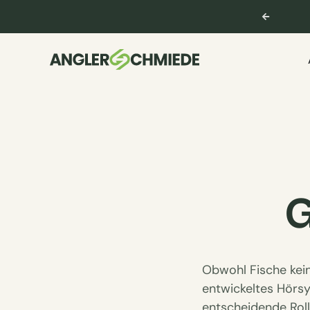
ng & Support
service@anglerschmiede.de
G
Obwohl Fische kei
entwickeltes Hörsy
entscheidende Rol