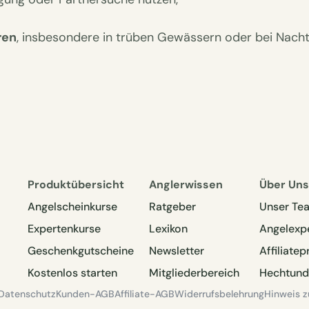
ren
, insbesondere in trüben Gewässern oder bei Nacht
Produktübersicht
Anglerwissen
Über Uns
Angelscheinkurse
Ratgeber
Unser Te
Expertenkurse
Lexikon
Angelexp
Geschenkgutscheine
Newsletter
Affiliat
Kostenlos starten
Mitgliederbereich
Hechtund
Datenschutz
Kunden-AGB
Affiliate-AGB
Widerrufsbelehrung
Hinweis 