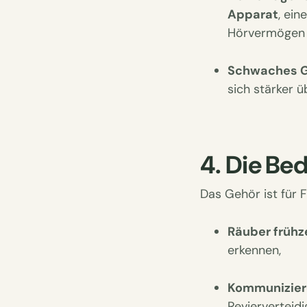
Apparat
, ei
Hörvermögen d
Schwaches G
sich stärker ü
4. Die Be
Das Gehör ist für 
Räuber früh
erkennen,
Kommunizier
Revierverteid