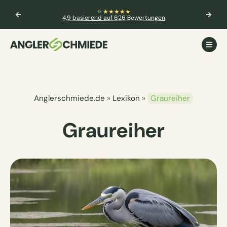
★★★★★
🎣 Aktuelle Prüfung
Weitere Inf
nd auf 626 Bewertungen
Anglerschmiede.de
»
Lexikon
»
Graureiher
Graureiher