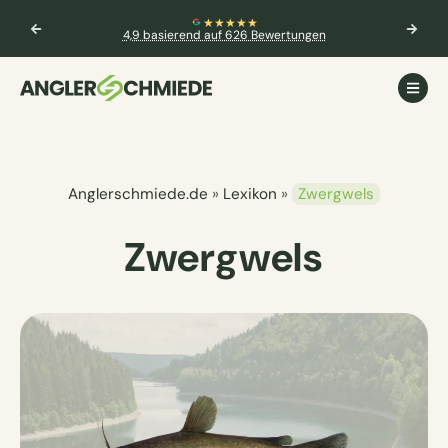
★
🎣 Aktuelle Prüfungstermine ve
Weitere Informationen
 Bewertungen
Anglerschmiede.de
»
Lexikon
»
Zwergwels
Zwergwels