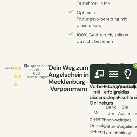
Teilnehmer in MV
Optimale
Prüfungsvorbereitung mit
diesem Kurs
100% Geld zurück, solltest
du nicht bestehen
Ausgezeichnet
Dein Weg zum
mit über
Angelschein in
626
Bewertungen
Mecklenburg-
Vorbereitung
Fischerprüfung
Ausstell
Vorpommern
mit
erfolgreich
des
diesem
ablegen
Fischere
Onlinekurs
Dank
Die
Mit
der
Ausstellu
diesem
hochwertig
deines
Onlinekurs
aufbereiteten
Angelsch
sicherst
Lerninhalte
erfolgt