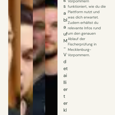
Vorpommern
s
funktioniert, wie du die
Plattform nutzt und
a
was dich erwartet.
bl
Zudem erhältst du
a
relevante Infos rund
uf
um den genauen
Ablauf der
M
Fischerprüfung in
-
Mecklenburg-
V
Vorpommern.
d
et
ai
lli
er
t
er
kl