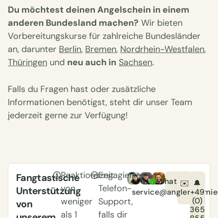
Du möchtest deinen Angelschein in einem
anderen Bundesland machen?
Wir bieten
Vorbereitungskurse für zahlreiche Bundesländer
an, darunter
Berlin
,
Bremen
,
Nordrhein-Westfalen
,
Thüringen
und
neu auch in
Sachsen
.
Falls du Fragen hast oder zusätzliche
Informationen benötigst, steht dir unser Team
jederzeit gerne zur Verfügung!
Reaktionszeit
Engagierter
Fangtastische
WhatsApp
✉️
🔔
von
Telefon-
Unterstützung
service@anglerschmie
+49
(0)
weniger
Support,
von
365
als 1
falls dir
unserem