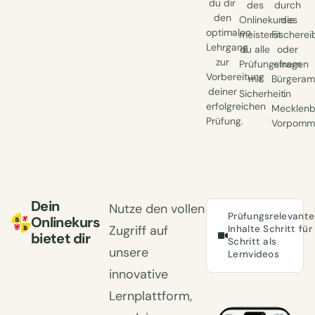
du dir
des
durch
den
Onlinekurses
die
optimalen
meisterst
Fischere
Lehrgang
du alle
oder
zur
Prüfungsfragen
einem
Vorbereitung
mit
Bürgeram
deiner
Sicherheit.
in
erfolgreichen
Mecklenb
Prüfung.
Vorpomm
Dein
Nutze den vollen
Prüfungsrelevante
Onlinekurs
Zugriff auf
Inhalte Schritt für
bietet dir
Schritt als
unsere
Lernvideos
innovative
Lernplattform,