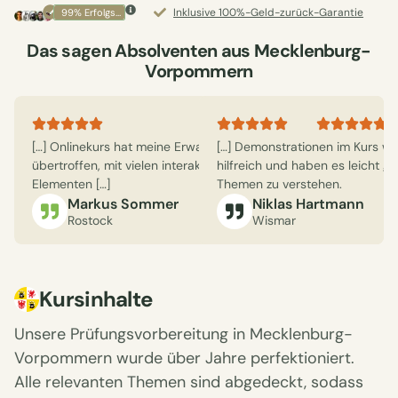
Inklusive 100%-Geld-zurück-Garantie
99% Erfolgsquote
Das sagen Absolventen aus Mecklenburg-
Vorpommern
[…] Onlinekurs hat meine Erwartungen
[…] Demonstrationen im Kurs w
[…] ermöglicht
übertroffen, mit vielen interaktiven
hilfreich und haben es leicht g
Tempo zu lern
Elementen […]
Themen zu verstehen.
Berufsleben p
Markus Sommer
Niklas Hartmann
Birgit
Rostock
Wismar
Schweri
Kursinhalte
Unsere Prüfungsvorbereitung in Mecklenburg-
Vorpommern wurde über Jahre perfektioniert.
Alle relevanten Themen sind abgedeckt, sodass