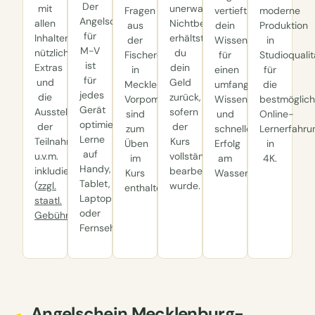
Der
mit
unerwarteten
Fragen
vertieft
moderne
Angelscheinkurs
allen
Nichtbestehen
aus
dein
Produktion
für
Inhalten,
erhältst
der
Wissen,
in
M-V
nützliche
du
Fischereischeinprüfung
für
Studioqualit
ist
Extras
dein
in
einen
für
für
und
Geld
Mecklenburg-
umfangreicheren
die
jedes
die
zurück,
Vorpommern
Wissensschatz
bestmöglic
Gerät
Ausstellung
sofern
sind
und
Online-
optimiert:
der
der
zum
schnelleren
Lernerfahru
Lerne
Teilnahmebestätigung
Kurs
Üben
Erfolg
in
auf
u.v.m.
vollständig
im
am
4K.
Handy,
inkludiert.
bearbeitet
Kurs
Wasser.
Tablet,
(
zzgl.
wurde.
enthalten.
Laptop
staatl.
oder
Gebühren
)
Fernseher.
Angelschein Mecklenburg-